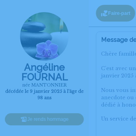
Faire-part
Message de 
Chère famille
Angéline
C’est avec u
FOURNAL
janvier 2025
née MANTONNIER
Nous vous inv
décédée le 9 janvier 2025 à l'âge de
anecdote ou e
98 ans
dédié à hono
Un service d
Je rends hommage