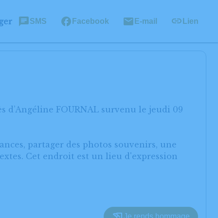
ger
SMS
Facebook
E-mail
Lien
cès d’Angéline FOURNAL survenu le jeudi 09
éances, partager des photos souvenirs, une
xtes. Cet endroit est un lieu d'expression
Je rends hommage