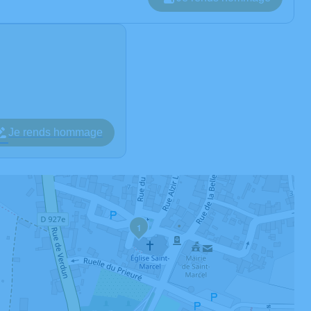
Je rends hommage
1