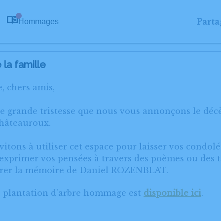
Parta
Hommages
0
la famille
, chers amis,
ne grande tristesse que nous vous annonçons le dé
hâteauroux.
itons à utiliser cet espace pour laisser vos condol
xprimer vos pensées à travers des poèmes ou des te
orer la mémoire de Daniel ROZENBLAT.
e plantation d’arbre hommage est
disponible ici
.