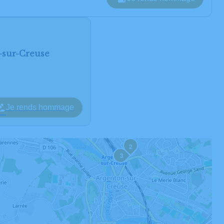
-sur-Creuse
Je rends hommage
2
3