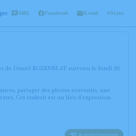
ger
SMS
Facebook
E-mail
Lien
cès de Daniel ROZENBLAT survenu le lundi 26
éances, partager des photos souvenirs, une
xtes. Cet endroit est un lieu d'expression
Je rends hommage