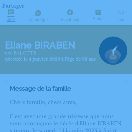
Partager
E-mail
SMS
WhatsApp
Facebook
Lien
Eliane BIRABEN
née BALOTTE
décédée le 4 janvier 2025 à l'âge de 93 ans
Message de la famille
Chère famille, chers amis,
C’est avec une grande tristesse que nous
vous annonçons le décès d’Eliane BIRABEN
survenu le samedi 04 janvier 2025 à Saint-