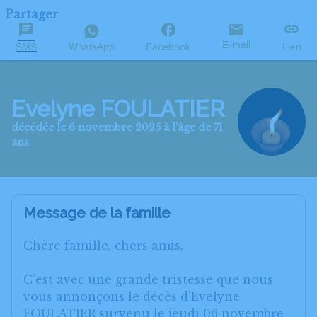
Partager
E-mail
SMS
WhatsApp
Facebook
Lien
Evelyne FOULATIER
décédée le 6 novembre 2025 à l'âge de 71
ans
Message de la famille
Chère famille, chers amis,
C’est avec une grande tristesse que nous
vous annonçons le décès d’Evelyne
FOULATIER survenu le jeudi 06 novembre