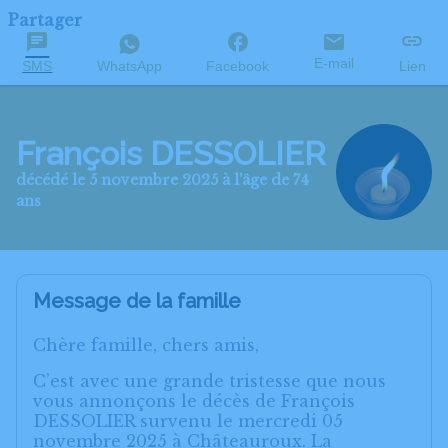
Partager
E-mail
SMS
WhatsApp
Facebook
Lien
François DESSOLIER
décédé le 5 novembre 2025 à l'âge de 74
ans
Message de la famille
Chère famille, chers amis,
C’est avec une grande tristesse que nous
vous annonçons le décès de François
DESSOLIER survenu le mercredi 05
novembre 2025 à Châteauroux. La