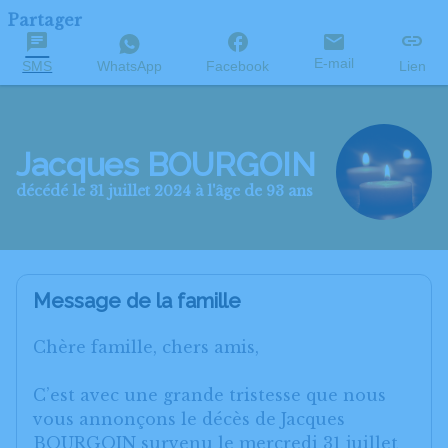
Partager
E-mail
SMS
WhatsApp
Facebook
Lien
Jacques BOURGOIN
décédé le 31 juillet 2024 à l'âge de 93 ans
Message de la famille
Chère famille, chers amis,
C’est avec une grande tristesse que nous
vous annonçons le décès de Jacques
BOURGOIN survenu le mercredi 31 juillet