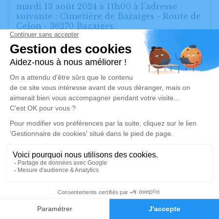
mardi 13 août 2024 à 11h00 à l'adresse
suivante : Cimetière de Bazaiges - Route de
Celon - 36270 Bazaiges.
Cet espace privé est destiné à recueillir vos
condoléances ou le souvenir d’un moment
passé.
Je rends hommage
Cérémonie civile
mardi 13 août 2024 à 11h00
Cimetière de Bazaiges
Route de Celon
36270 Bazaiges
3
Je rends hommage
Faire-part
Hommages