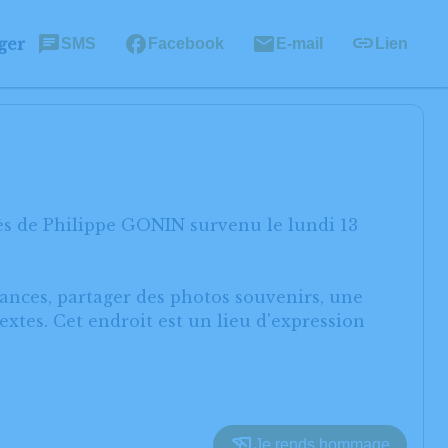
ger
SMS
Facebook
E-mail
Lien
ès de Philippe GONIN survenu le lundi 13
éances, partager des photos souvenirs, une
xtes. Cet endroit est un lieu d'expression
Je rends hommage