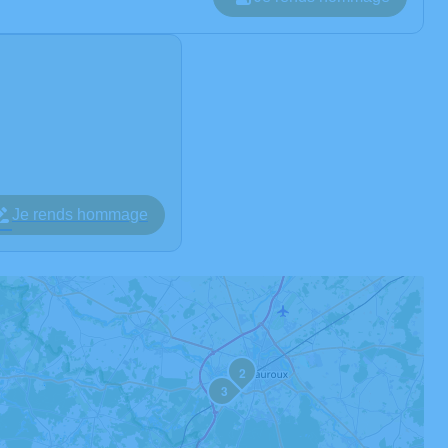
Je rends hommage
2
3