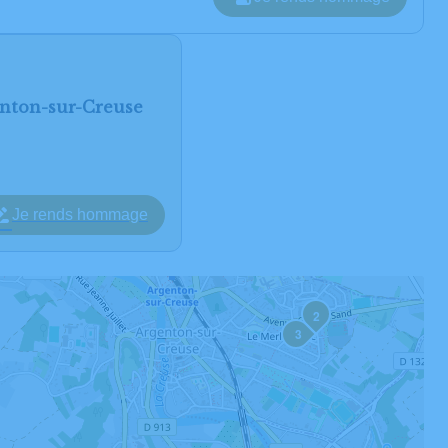
enton-sur-Creuse
Je rends hommage
2
3