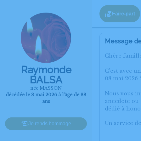
Faire-part
Message de 
Chère famille
Raymonde
C’est avec u
BALSA
08 mai 2026 
née MASSON
Nous vous inv
décédée le 8 mai 2026 à l'âge de 88
anecdote ou e
ans
dédié à hon
Un service d
Je rends hommage