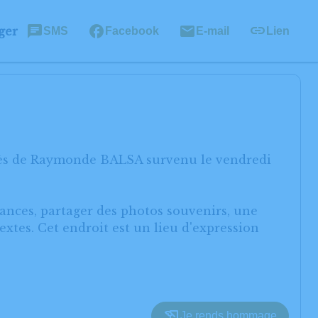
ger
SMS
Facebook
E-mail
Lien
écès de Raymonde BALSA survenu le vendredi
éances, partager des photos souvenirs, une
xtes. Cet endroit est un lieu d'expression
Je rends hommage