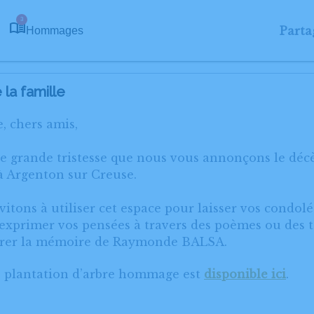
3
Parta
Hommages
la famille
, chers amis,
ne grande tristesse que nous vous annonçons le d
à Argenton sur Creuse.
itons à utiliser cet espace pour laisser vos condol
xprimer vos pensées à travers des poèmes ou des te
orer la mémoire de Raymonde BALSA.
e plantation d’arbre hommage est
disponible ici
.